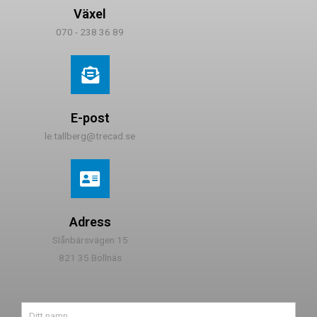
Växel
070 - 238 36 89
E-post
le.tallberg@trecad.se
Adress
Slånbärsvägen 15
821 35 Bollnäs