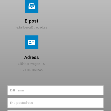
E-post
le.tallberg@trecad.se
Adress
Slånbärsvägen 15
821 35 Bollnäs