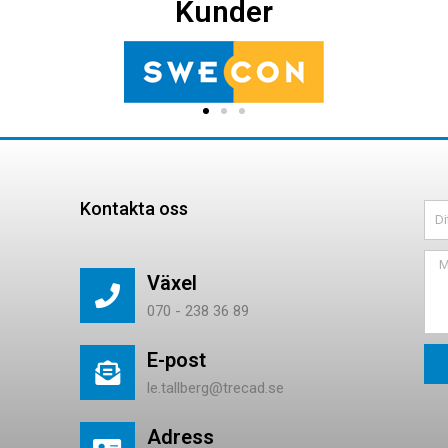
Kunder
Kontakta oss
Växel
070 - 238 36 89
E-post
le.tallberg@trecad.se
Adress