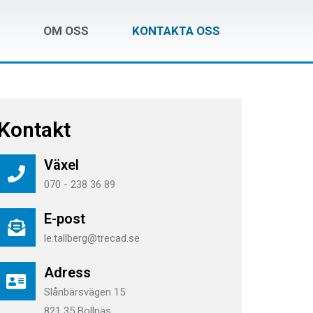
OM OSS
KONTAKTA OSS
Kontakt
Växel
070 - 238 36 89
E-post
le.tallberg@trecad.se
Adress
Slånbärsvägen 15
821 35 Bollnäs